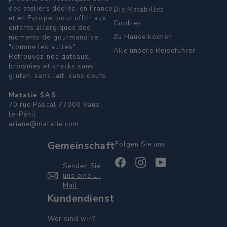
des ateliers dédiés, en France
Die Matabilles
et en Europe, pour offrir aux
Cookies
enfants allergiques des
Zu Hause kochen
moments de gourmandise
"comme les autres".
Alle unsere Reiseführer
Retrouvez nos gateaux,
brownies et snacks sans
gluten, sans lait, sans oeufs.
Matatie SAS
70 rue Pascal 77000 Vaux-
le-Pénil
ariane@matatie.com
Gemeinschaft
Folgen Sie uns
Facebook
Instagram
YouTube
Senden Sie
uns eine E-
Mail
Kundendienst
Wer sind wir?