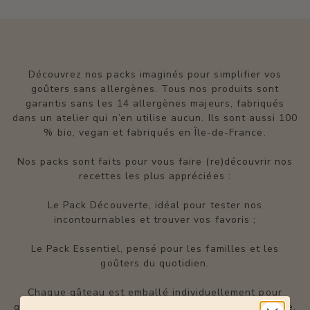
Découvrez nos packs imaginés pour simplifier vos
goûters sans allergènes. Tous nos produits sont
garantis sans les 14 allergènes majeurs, fabriqués
dans un atelier qui n’en utilise aucun. Ils sont aussi 100
% bio, vegan et fabriqués en Île-de-France.
Nos packs sont faits pour vous faire (re)découvrir nos
recettes les plus appréciées :
Le Pack Découverte, idéal pour tester nos
incontournables et trouver vos favoris ;
Le Pack Essentiel, pensé pour les familles et les
goûters du quotidien.
Chaque gâteau est emballé individuellement pour
garantir sécurité, praticité et plaisir à chaque bouchée.