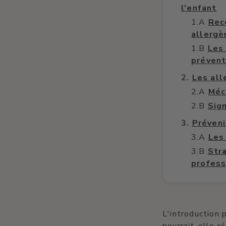
l'enfant
Rec
allergè
Les 
prévent
Les all
Méc
Sig
Préveni
Les
Str
profess
L'introduction