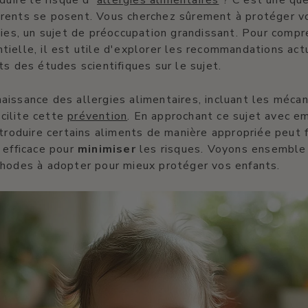
duire le risque d'
allergies alimentaires
? C'est une qu
rents se posent. Vous cherchez sûrement à protéger v
gies, un sujet de préoccupation grandissant. Pour comp
ielle, il est utile d'explorer les recommandations actu
ts des études scientifiques sur le sujet.
issance des allergies alimentaires, incluant les méca
acilite cette
prévention
. En approchant ce sujet avec e
ntroduire certains aliments de manière appropriée peut f
 efficace pour
minimiser
les risques. Voyons ensemble
thodes à adopter pour mieux protéger vos enfants.