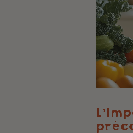
L'imp
préco