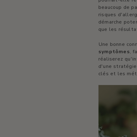
pourrait-elle ré
beaucoup de pa
risques d'aller
démarche potent
que les résulta
Une bonne conna
symptômes
, f
réaliserez qu'i
d'une stratégie
clés et les mé