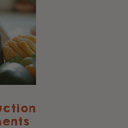
uction
ments