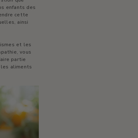
estion que
os enfants des
rendre cette
elles, ainsi
nismes et les
mpathie, vous
aire partie
 les aliments