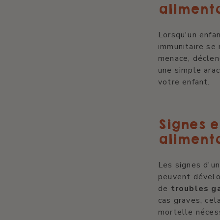
alimenta
Lorsqu'un enfa
immunitaire se 
menace, déclenc
une simple ara
votre enfant.
Signes 
alimenta
Les signes d'un
peuvent dével
de
troubles g
cas graves, cel
mortelle néces