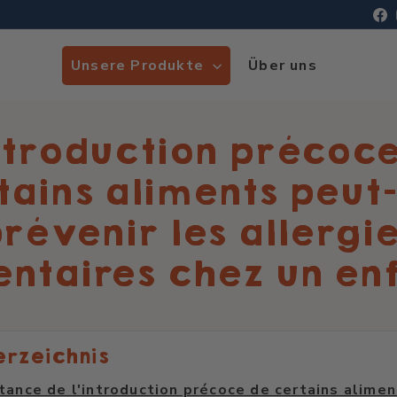
F
Unsere Produkte
Über uns
ntroduction précoc
tains aliments peut-
révenir les allergi
entaires chez un enf
erzeichnis
tance de l'introduction précoce de certains alime