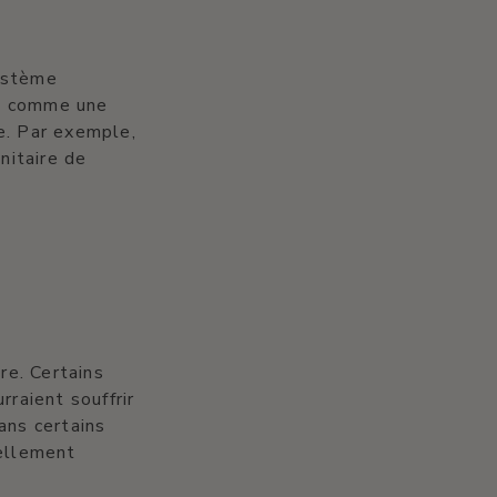
système
nes comme une
e. Par exemple,
nitaire de
re. Certains
rraient souffrir
ans certains
iellement