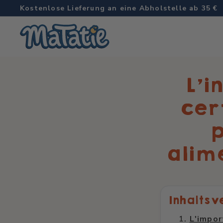
Weiter
Kostenlose Lieferung an eine Abholstelle ab 35 €
zum
Diashow
M
Inhalt
Pause
a
t
a
L’i
t
cer
i
e
p
alim
Inhaltsv
L'impor