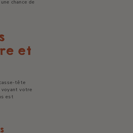
i une chance de
s
re et
 casse-tête
n voyant votre
ns est
s