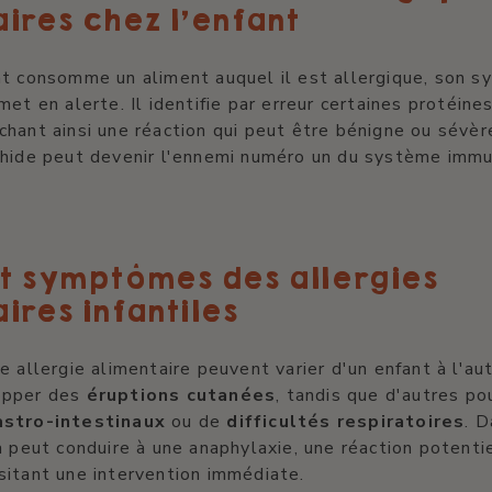
ires chez l'enfant
nt consomme un aliment auquel il est allergique, son 
met en alerte. Il identifie par erreur certaines protéi
hant ainsi une réaction qui peut être bénigne ou sévèr
chide peut devenir l'ennemi numéro un du système immu
et symptômes des allergies
ires infantiles
e allergie alimentaire peuvent varier d'un enfant à l'aut
opper des
éruptions cutanées
, tandis que d'autres pou
astro-intestinaux
ou de
difficultés respiratoires
. D
a peut conduire à une anaphylaxie, une réaction potent
sitant une intervention immédiate.