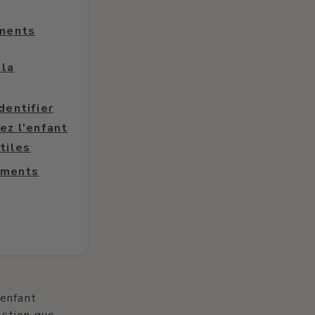
iments
 la
dentifier
ez l'enfant
tiles
liments
 enfant