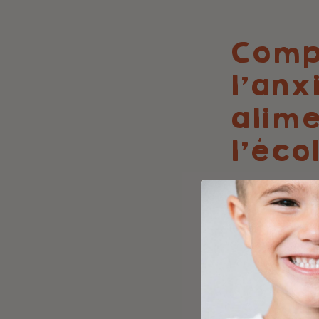
Comp
l'anx
alime
l'éco
L'anxiété liée 
enfant en vérit
il doit scruter
Cette vigilance
perturbant sa c