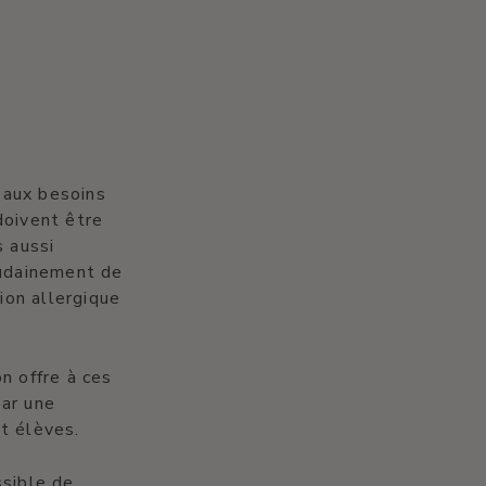
 aux besoins
doivent être
 aussi
oudainement de
ion allergique
n offre à ces
par une
t élèves.
ssible de