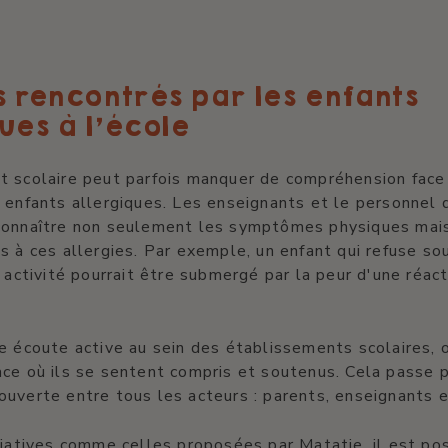
s rencontrés par les enfants
ues à l'école
t scolaire peut parfois manquer de compréhension face
 enfants allergiques. Les enseignants et le personnel 
connaître non seulement les symptômes physiques mais
s à ces allergies. Par exemple, un enfant qui refuse s
e activité pourrait être submergé par la peur d'une réact
e écoute active au sein des établissements scolaires, o
ce où ils se sentent compris et soutenus. Cela passe 
uverte entre tous les acteurs : parents, enseignants e
tiatives comme celles proposées par Matatie, il est po