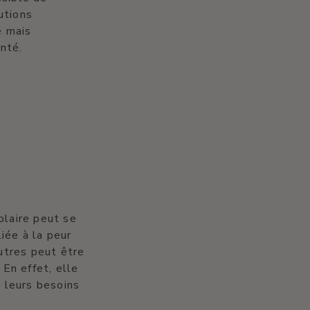
utions
e mais
nté.
e
olaire peut se
iée à la peur
autres peut être
 En effet, elle
 leurs besoins