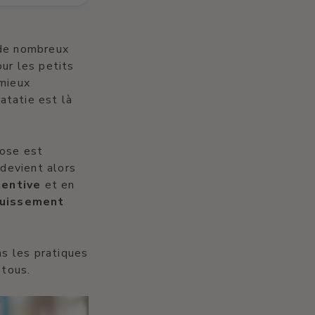
 de nombreux
our les petits
mieux
atatie est là
pose est
devient alors
tentive
et en
uissement
s les pratiques
 tous.