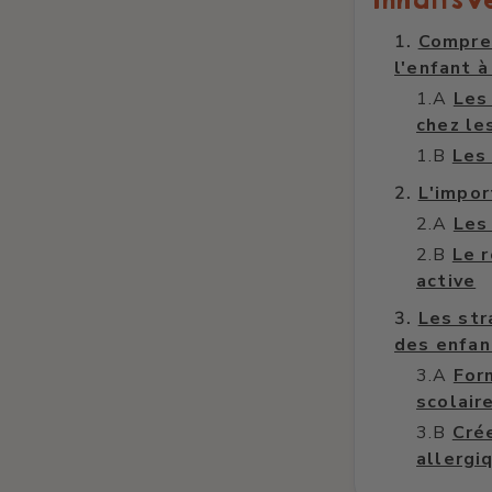
Inhaltsv
Compren
l'enfant à
Les
chez le
Les 
L'impor
Les
Le 
active
Les str
des enfan
For
scolair
Crée
allergi