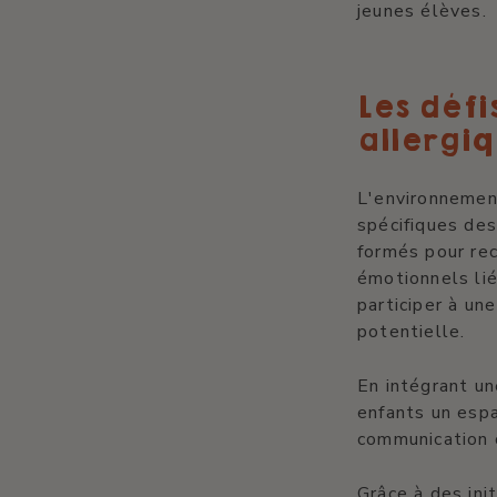
jeunes élèves.
Les défi
allergiq
L'environnemen
spécifiques des
formés pour re
émotionnels lié
participer à un
potentielle.
En intégrant un
enfants un espa
communication o
Grâce à des ini