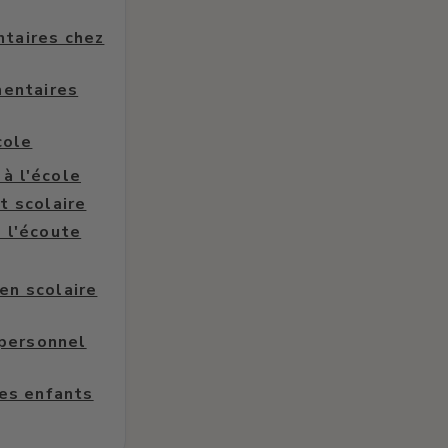
ntaires chez
mentaires
cole
 à l'école
t scolaire
 l'écoute
en scolaire
 personnel
les enfants