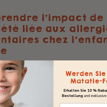
rendre l'impact de
iété liée aux allerg
ntaires chez l'enfan
le
aux allergies alimentaires peut transformer le quotidien
able parcours du combattant. Dès l'entrée dans la cour 
Werden Sie 
 chaque goûter échangé pour s'assurer qu'aucun allergèn
Matatie-F
 constante est épuisante et peut engendrer une anxiété
oncentration en classe.
Erhalten Sie 10 % Rabat
Bestellung
und exklusive
E-Mail