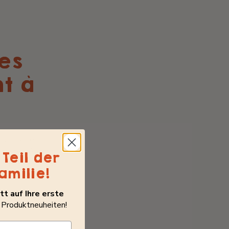
ies
t à
 scolaire d'un
de récréation,
Teil der
e ne s'y cache.
amilie!
 insidieuse,
t auf Ihre erste
 Produktneuheiten!