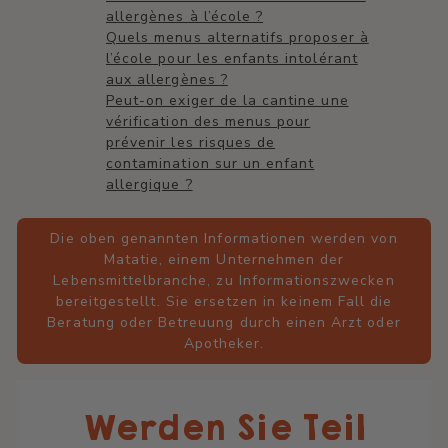
allergènes à l’école ?
Quels menus alternatifs proposer à
l’école pour les enfants intolérant
aux allergènes ?
Peut-on exiger de la cantine une
vérification des menus pour
prévenir les risques de
contamination sur un enfant
allergique ?
Die oben genannten Informationen werden von
Matatie, einem Unternehmen der
Lebensmittelbranche, zu Informationszwecken
bereitgestellt. Sie ersetzen in keinem Fall die
Beratung oder Betreuung durch einen Arzt oder
Apotheker.
Werden Sie Teil