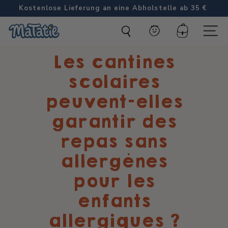
Weiter
Kostenlose Lieferung an eine Abholstelle ab 35 €
zum
Ohne die 14 wichtigsten Allergene
Diashow
M
Inhalt
Pause
Konto
Naviga
a
Les cantines
t
a
scolaires
t
peuvent-elles
i
garantir des
e
repas sans
allergènes
pour les
enfants
allergiques ?