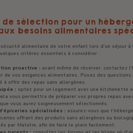
s de sélection pour un héber
aux besoins alimentaires spé
 sécurité alimentaire de votre enfant lors d'un séjour à 
quelques critères essentiels à considérer :
ion proactive :
avant même de réserver, contactez l
er de vos exigences alimentaires. Posez des questions 
é à offrir des repas sans allergènes.
uipée :
optez pour un logement avec une kitchenette o
ela vous permettra de préparer vos propres repas avec
 que vous aurez soigneusement sélectionnés.
d'épiceries spécialisées :
assurez-vous que l'héberg
iceries offrant des produits sans allergènes ou biolog
s par Matatie, afin de faire le plein facilement.
res parents :
consultez les forums et les blogs où d'a