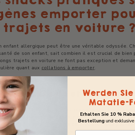
 snacks pratiques 
gènes emporter pou
 trajets en voiture 
 enfant allergique peut être une véritable odyssée. C
santé de son enfant, sait combien il est crucial de bien
ongs trajets en voiture ne font pas exception et dema
culière quant aux
collations à emporter
.
Werden Sie 
des snacks sûrs et savoureux
Matatie-F
tions qui allient
sécurité
et plaisir gustatif. Par exem
Erhalten Sie 10 % Rabat
ours une valeur sûre : bananes, pommes ou poires, facile
Bestellung
und exklusive
d'allergène majeur. Pour plus de praticité, vous pouvez
tes sans sucre ajouté dans des gourdes individuelles.
E-Mail