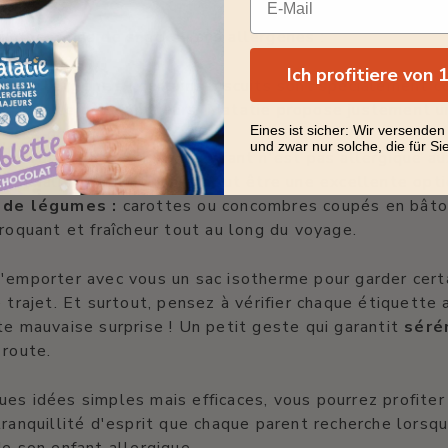
suggestions de snacks sans allergènes :
Ich profitiere von
ans allergènes :
certains biscuits sont spécialement c
s 14 allergènes majeurs. Matatie propose justement 
Eines ist sicher: Wir versenden
ur ces occasions.
und zwar nur solche, die für Sie
e fruits secs :
si votre enfant n'est pas allergique au
sonnalisé de fruits secs peut être une excellente opti
 de légumes :
carottes ou concombres coupés en bât
roquant et fraîcheur tout au long du voyage.
'emporter avec vous un sac isotherme pour garder cert
e trajet. Et surtout, pensez à vérifier chaque étiquette
te mauvaise surprise ! Un petit geste qui garantit
séré
 route.
es idées simples mais efficaces, vous pourrez profite
tranquillité d'esprit que chaque parent recherche lorsqu'
de son enfant allergique.