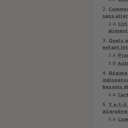
Commen
sans alle
Cri
aliment
Quels p
enfant in
Pro
Aut
Régime 
indispens
besoins d
Cer
Y a-t-i
allergène
Com