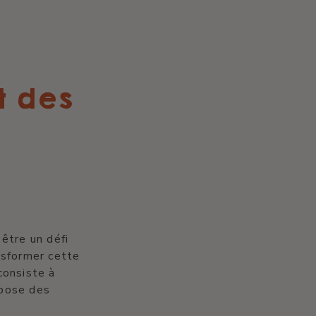
 des
être un défi
nsformer cette
consiste à
opose des