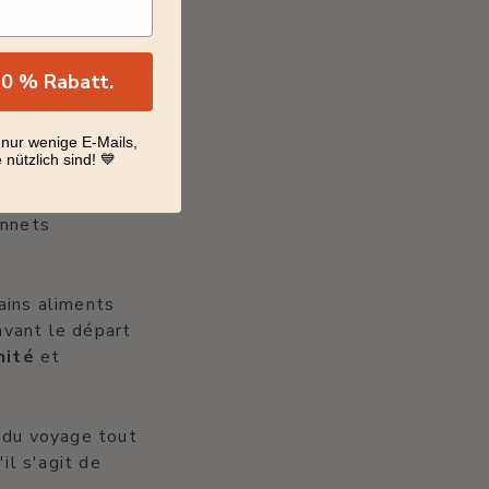
 10 % Rabatt.
onçus pour être
une gamme
 nur wenige E-Mails,
 nützlich sind! 💙
x noix, un
on énergétique.
onnets
ains aliments
 avant le départ
nité
et
r du voyage tout
il s'agit de