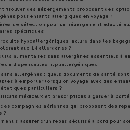
t trouver des hébergements proposant des optio
rgènes pour enfants allergiques en voyage ?
tères de sélection pour un hébergement adapté au
aires spécifiques
roduits hypoallergéniques inclure dans les bagag
tolérant aux 14 allergènes ?
duits alimentaires sans allergènes essentiels à e
res indispensables hypoallergéniques
sans allergènes : quels documents de santé sont
ables à emporter lorsqu’on voyage avec des enfan
iététiques particuliers ?
tificats médicaux et prescriptions à garder à port
l des compagnies aériennes qui proposent des rep
s ?
ment s'assurer d'un repas sécurisé à bord pour so