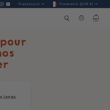
Sprache
Währung
acebook
Instagram
YouTube
Französisch
Frankreich (EUR €)
Suchen
Konto
Warenk
 pour
nos
er
s longs