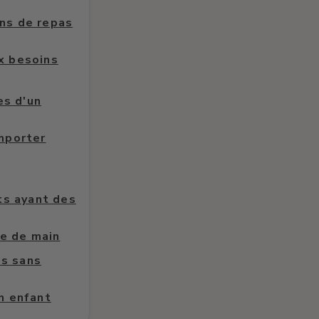
ns de repas
x besoins
es d'un
mporter
ts ayant des
ée de main
as sans
n enfant