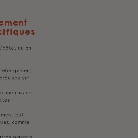
gement
cifiques
l'hôtel ou en
'hébergement
précises sur
u une cuisine
 les
ement est
iques, comme
utres parents