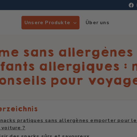
F
Unsere Produkte
Über uns
me sans allergènes
fants allergiques : 
onseils pour voyag
erzeichnis
nacks pratiques sans allergènes emporter pour le
 voiture ?
isir des snacks sûrs et savoureux