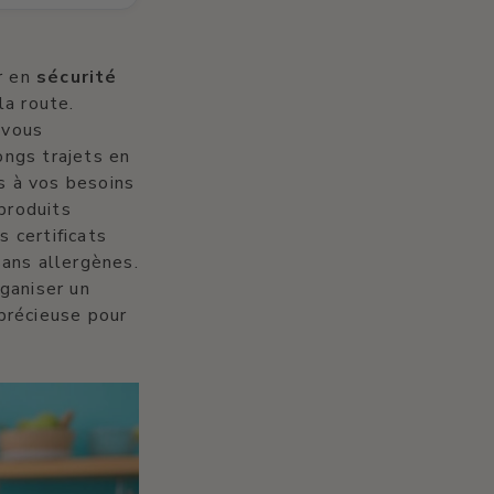
r en
sécurité
la route.
 vous
ongs trajets en
s à vos besoins
 produits
 certificats
sans allergènes.
ganiser un
précieuse pour