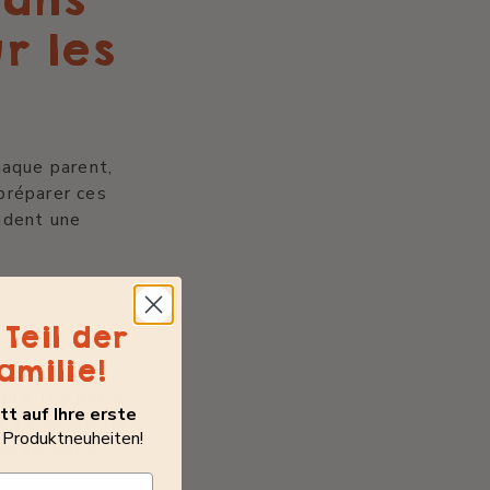
sans
r les
?
haque parent,
 préparer ces
ndent une
Teil der
amilie!
ple, les fruits
t auf Ihre erste
s à transporter
 Produktneuheiten!
 aussi opter