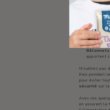
Voici quelques 
Biscuits s
exempts de
parfaite po
Mélanges d
mélange per
Bâtonnets
apportent c
N'oubliez pas d
frais pendant l
pour éviter tou
sécurité
sur la
Avec ces quelqu
en assurant la 
l'alimentation 