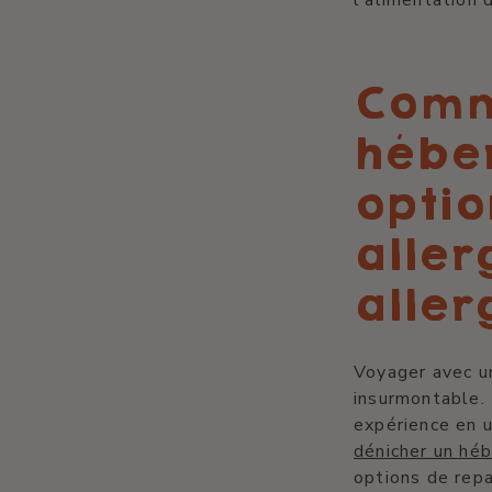
Comm
hébe
optio
aller
aller
Voyager avec un
insurmontable. 
expérience en u
dénicher un hé
options de rep