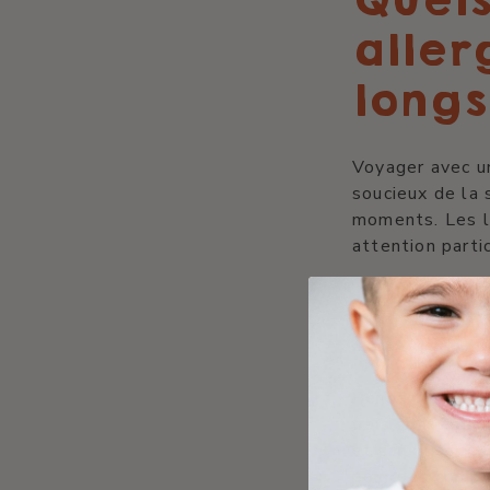
Quels
aller
longs
Voyager avec un
soucieux de la 
moments. Les l
attention parti
Choisir 
Pensez à des op
frais sont touj
et sans risque 
pour des compo