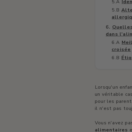
Ide
Alt
allergi
Quelles
dans l'ali
Mei
croisée
Éti
Lorsqu'un enfa
un véritable c
pour les parent
il n'est pas tou
Vous n'avez pas
alimentaires
e