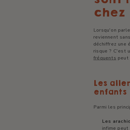
chez 
Lorsqu'on parle
reviennent san
déchiffrez une 
risque ? C'est
fréquents
peut 
Les alle
enfants
Parmi les princ
Les arachi
infime peut