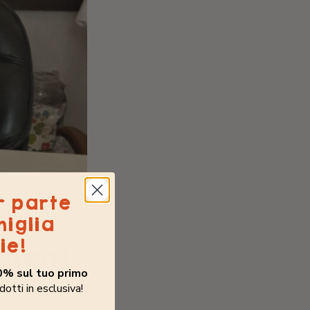
r parte
miglia
ie!
iment
0% sul tuo primo
dotti in esclusiva!