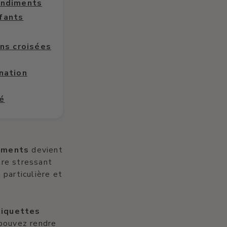
condiments
nfants
ns croisées
ination
té
liments
devient
tre stressant
 particulière et
tiquettes
 pouvez rendre