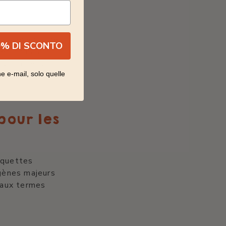
eut devenir une
0% DI SCONTO
tez dans son
ns concrets
e e-mail, solo quelle
pour les
iquettes
rgènes majeurs
t aux termes
.