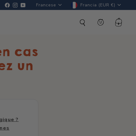
Lingua
Valuta
Facebook
Instagram
YouTube
Francese
Francia (EUR €)
Cerca
Conto
Carrell
en cas
ez un
gique ?
ènes