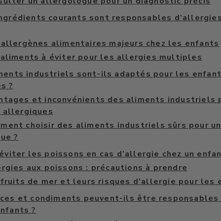
sulter un allergologue pour un diagnostic précis
ngrédients courants sont responsables d’allergies
 allergènes alimentaires majeurs chez les enfants
aliments à éviter pour les allergies multiples
ments industriels sont-ils adaptés pour les enfan
es ?
ntages et inconvénients des aliments industriels 
 allergiques
ment choisir des aliments industriels sûrs pour u
que ?
 éviter les poissons en cas d’allergie chez un enfan
ergies aux poissons : précautions à prendre
fruits de mer et leurs risques d'allergie pour les
ces et condiments peuvent-ils être responsables 
enfants ?