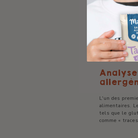
aller
Lorsque votre e
source de stre
assiette est v
pour
s'assurer 
Analyser
allergè
L'un des premie
alimentaires. L
tels que le glu
comme « traces 