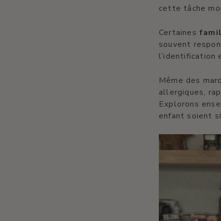
cette tâche mo
Certaines
fami
souvent respons
l’identification
Même des marqu
allergiques, ra
Explorons ens
enfant soient s