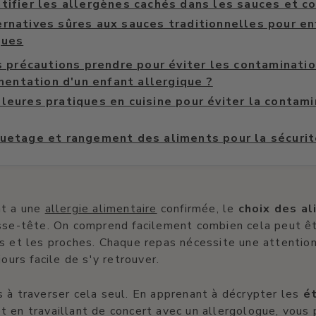
ntifier les allergènes cachés dans les sauces et 
ernatives sûres aux sauces traditionnelles pour e
ques
 précautions prendre pour éviter les contaminatio
mentation d'un enfant allergique ?
lleures pratiques en cuisine pour éviter la contam
quetage et rangement des aliments pour la sécuri
nt a une
allergie alimentaire
confirmée, le
choix des a
asse-tête. On comprend facilement combien cela peut ê
s et les proches. Chaque repas nécessite une attention
jours facile de s'y retrouver.
 à traverser cela seul. En apprenant à décrypter les
é
t en travaillant de concert avec un allergologue, vous