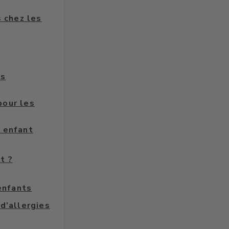
 chez les
ts
pour les
n enfant
t ?
 enfants
d’allergies