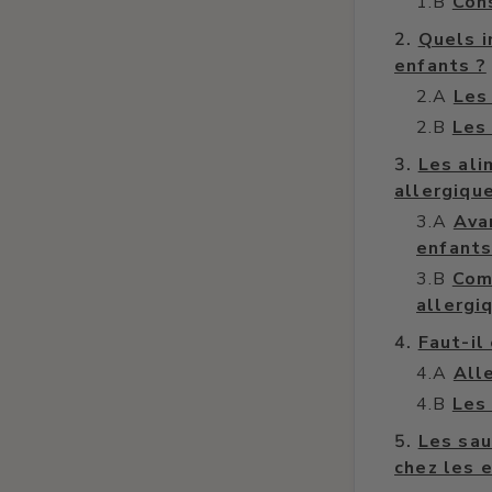
Con
Quels i
enfants ?
Les
Les 
Les ali
allergiqu
Ava
enfants
Com
allergi
Faut-il
All
Les 
Les sau
chez les 