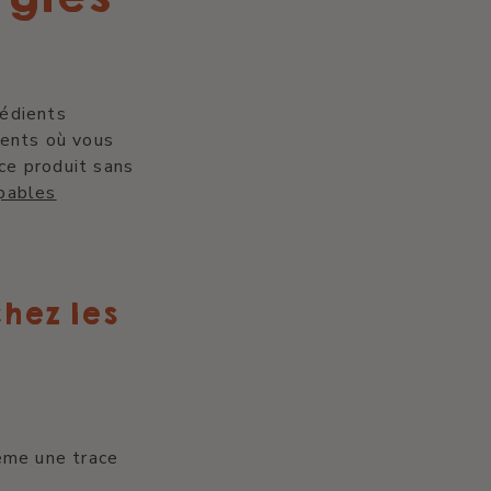
rédients
ments où vous
 ce produit sans
pables
hez les
ême une trace