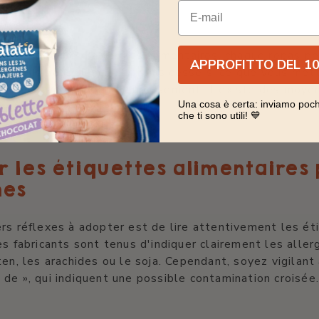
gique ?
E-mail
nfant souffre d'allergies alimentaires, chaque repas p
APPROFITTO DEL 1
ss. Vous vous demandez sans cesse si ce que vous met
raiment sans danger. Heureusement, il existe des moye
Una cosa è certa: inviamo poch
de la sécurité des aliments
.
che ti sono utili! 💙
 les étiquettes alimentaires 
nes
rs réflexes à adopter est de lire attentivement les ét
es fabricants sont tenus d'indiquer clairement les alle
ten, les arachides ou le soja. Cependant, soyez vigilan
de », qui indiquent une possible contamination croisée