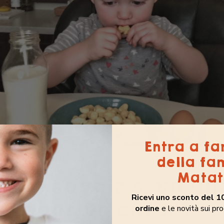
Entra a fa
della fa
Matat
nt savoir si un al
Ricevi uno sconto del 1
ûr pour un enfant
ordine
e le novità sui pro