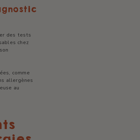
agnostic
ser des tests
nsables chez
 son
fiées, comme
ans allergènes
ieuse au
nts
rgies