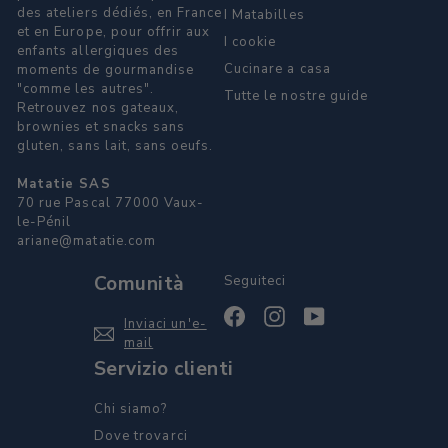
des ateliers dédiés, en France
I Matabilles
et en Europe, pour offrir aux
I cookie
enfants allergiques des
Cucinare a casa
moments de gourmandise
"comme les autres".
Tutte le nostre guide
Retrouvez nos gateaux,
brownies et snacks sans
gluten, sans lait, sans oeufs.
Matatie SAS
70 rue Pascal 77000 Vaux-
le-Pénil
ariane@matatie.com
Comunità
Seguiteci
Facebook
Instagram
YouTube
Inviaci un'e-
mail
Servizio clienti
Chi siamo?
Dove trovarci