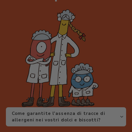
Come garantite l'assenza di tracce di
allergeni nei vostri dolci e biscotti?