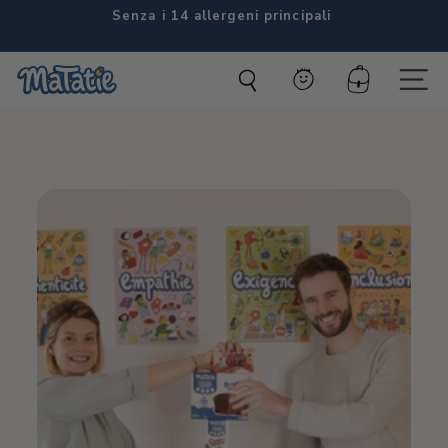
Vai
Senza i 14 allergeni principali
al
Diaporama
contenuto
Pausa
M
Conto
Navig
a
t
a
t
i
e