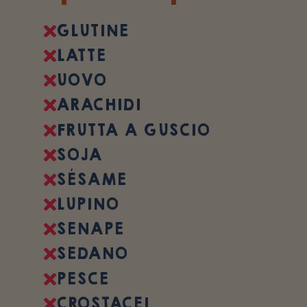
GLUTINE
LATTE
UOVO
ARACHIDI
FRUTTA A GUSCIO
SOJA
SÉSAME
LUPINO
SENAPE
SEDANO
PESCE
CROSTACEI