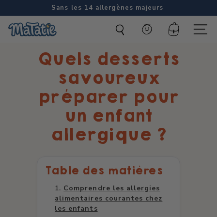
Passer
Sans les 14 allergènes majeurs
au
Diaporama
M
contenu
Pause
Compte
Naviga
a
Quels desserts
t
a
savoureux
t
préparer pour
i
un enfant
e
allergique ?
Table des matières
Comprendre les allergies
alimentaires courantes chez
les enfants