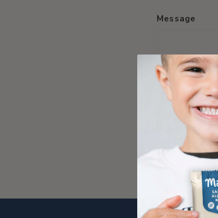
Message
Envoyer
Envoyer
Ce site est prot
service
de hCaptc