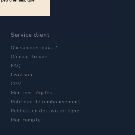
 peu d'emails, que
Service client
Qui sommes-nous ?
Où nous trouver
FAQ
Livraison
CGV
Mentions légales
Politique de remboursement
Publication des avis en ligne
Mon compte