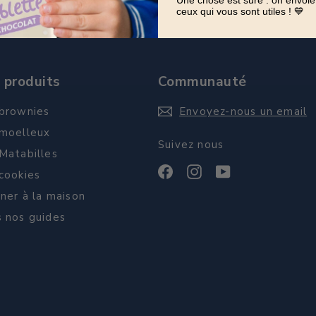
Une chose est sûre : on envoie
ceux qui vous sont utiles ! 💙
 produits
Communauté
brownies
Envoyez-nous un email
moelleux
Suivez nous
Matabilles
Facebook
Instagram
YouTube
cookies
iner à la maison
 nos guides