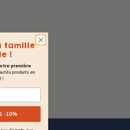
a famille
e !
otre première
autés produits en
 !
itions de
DE -10%