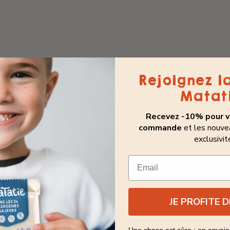
Rejoignez l
Matati
Recevez -10% pour v
commande
et les nouve
exclusivité
Email
égé par hCaptcha, et la
Politique de confidentialité
et les
Cond
ha s’appliquent.
JE PROFITE 