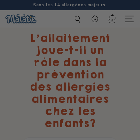
Passer
Sans les 14 allergènes majeurs
au
Diaporama
M
contenu
Pause
Compte
Naviga
a
L’allaitement
t
a
joue-t-il un
t
rôle dans la
i
prévention
e
des allergies
alimentaires
chez les
enfants?