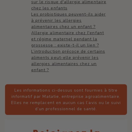
sur le risque d'allergie alimentaire
chez les enfants
Les probiotiques peuvent-ils aider
à prévenir les allergies
alimentaires chez un enfant ?
Allergie alimentaire chez l'enfant
et régime maternel pendant la
grossesse : existe-t-il un lien ?
L’introduction précoce de certains
aliments peut-elle prévenir les
allergies alimentaires chez un
enfant ?
Les informations ci-dessus sont fournies à titre
informatif par Matatie, entreprise agroalimentaire.
Elles ne remplacent en aucun cas l’avis ou le suivi
d’un professionnel de santé.