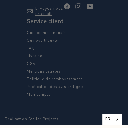
Facebook
Instagram
YouTube
Envoyez-nous
un email
Service client
Qui sommes-nous ?
Où nous trouver
FAQ
Livraison
CGV
Mentions légales
Politique de remboursement
Publication des avis en ligne
Mon compte
FR
Réalisation
Stellar Projects