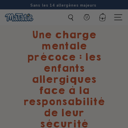
Passer
Sans les 14 allergènes majeurs
au
Diaporama
M
contenu
Pause
Compte
Naviga
a
Une charge
t
a
mentale
t
précoce : les
i
enfants
e
allergiques
face à la
responsabilité
de leur
sécurité