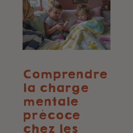
Comprendre
la charge
mentale
précoce
chez les