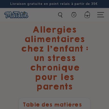
Passer
Livraison gratuite en point relais à partir de 35€
au
Diaporama
M
contenu
Pause
Compte
Naviga
a
Allergies
t
a
alimentaires
t
chez l'enfant :
i
un stress
e
chronique
pour les
parents
Table des matières