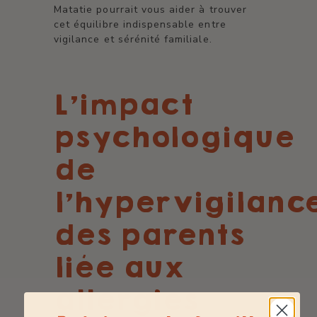
Matatie pourrait vous aider à trouver
cet équilibre indispensable entre
vigilance et sérénité familiale.
L’impact
psychologique
de
l’hypervigilanc
des parents
liée aux
allergies