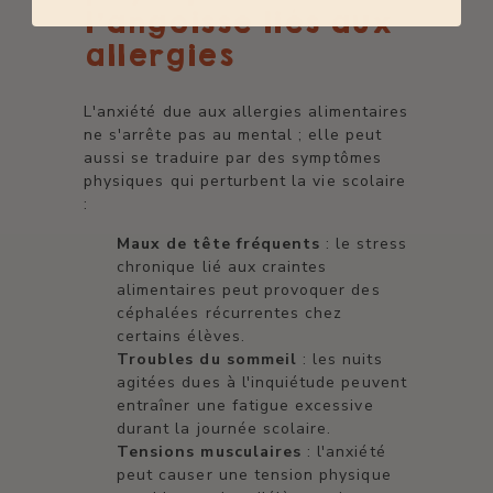
l'angoisse liés aux
allergies
L'anxiété due aux allergies alimentaires
ne s'arrête pas au mental ; elle peut
aussi se traduire par des symptômes
physiques qui perturbent la vie scolaire
:
Maux de tête fréquents
: le stress
chronique lié aux craintes
alimentaires peut provoquer des
céphalées récurrentes chez
certains élèves.
Troubles du sommeil
: les nuits
agitées dues à l'inquiétude peuvent
entraîner une fatigue excessive
durant la journée scolaire.
Tensions musculaires
: l'anxiété
peut causer une tension physique