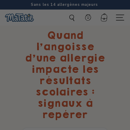
Passer
Sans les 14 allergènes majeurs
au
Diaporama
M
contenu
Pause
Compte
Naviga
a
Quand
t
a
l’angoisse
t
d’une allergie
i
impacte les
e
résultats
scolaires :
signaux à
repérer