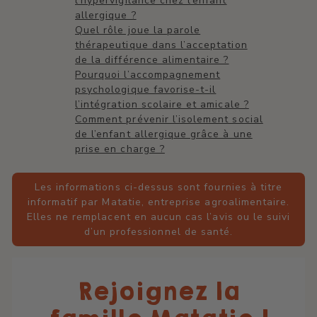
l’hypervigilance chez l’enfant
allergique ?
Quel rôle joue la parole
thérapeutique dans l’acceptation
de la différence alimentaire ?
Pourquoi l’accompagnement
psychologique favorise-t-il
l’intégration scolaire et amicale ?
Comment prévenir l’isolement social
de l’enfant allergique grâce à une
prise en charge ?
Les informations ci-dessus sont fournies à titre
informatif par Matatie, entreprise agroalimentaire.
Elles ne remplacent en aucun cas l’avis ou le suivi
d’un professionnel de santé.
Rejoignez la