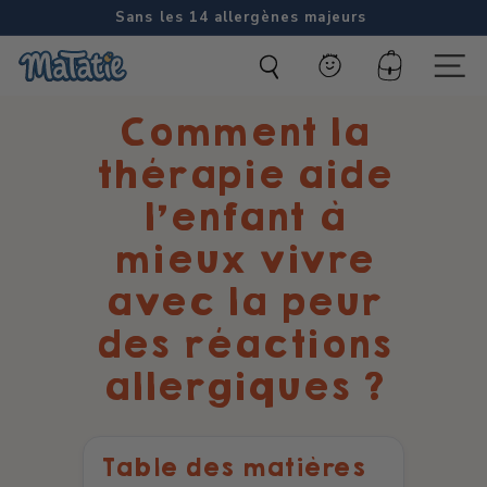
Passer
Sans les 14 allergènes majeurs
au
Diaporama
M
contenu
Pause
Compte
Naviga
a
Comment la
t
a
thérapie aide
t
l’enfant à
i
mieux vivre
e
avec la peur
des réactions
allergiques ?
Table des matières