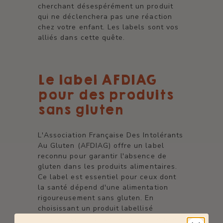
cherchant désespérément un produit
qui ne déclenchera pas une réaction
chez votre enfant. Les labels sont vos
alliés dans cette quête.
Le label AFDIAG
pour des produits
sans gluten
L'Association Française Des Intolérants
Au Gluten (AFDIAG) offre un label
reconnu pour garantir l'absence de
gluten dans les produits alimentaires.
Ce label est essentiel pour ceux dont
la santé dépend d'une alimentation
rigoureusement sans gluten. En
choisissant un produit labellisé
AFDIAG, vous pouvez être assuré que