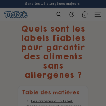
Passer
Sans les 14 allergènes majeurs
au
Diaporama
M
contenu
Pause
Compte
Naviga
a
Quels sont les
t
a
labels fiables
t
pour garantir
i
des aliments
e
sans
allergènes ?
Table des matières
Les critères d'un label