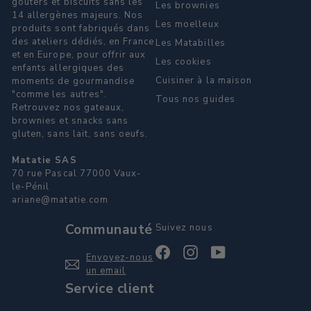
gouters et biscuits sans les
Les brownies
14 allergènes majeurs. Nos
Les moelleux
produits sont fabriqués dans
des ateliers dédiés, en France
Les Matabilles
et en Europe, pour offrir aux
Les cookies
enfants allergiques des
Cuisiner à la maison
moments de gourmandise
"comme les autres".
Tous nos guides
Retrouvez nos gateaux,
brownies et snacks sans
gluten, sans lait, sans oeufs.
Matatie SAS
70 rue Pascal 77000 Vaux-
le-Pénil
ariane@matatie.com
Communauté
Suivez nous
Facebook
Instagram
YouTube
Envoyez-nous
un email
Service client