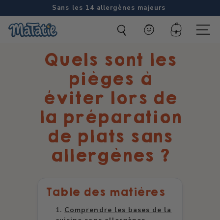
Passer
Sans les 14 allergènes majeurs
au
Diaporama
M
contenu
Pause
Compte
Naviga
a
Quels sont les
t
a
pièges à
t
éviter lors de
i
la préparation
e
de plats sans
allergènes ?
Table des matières
Comprendre les bases de la