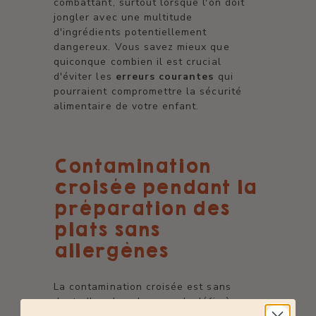
combattant, surtout lorsque l'on doit
jongler avec une multitude
d'ingrédients potentiellement
dangereux. Vous savez mieux que
quiconque combien il est crucial
d'éviter les
erreurs courantes
qui
pourraient compromettre la sécurité
alimentaire de votre enfant.
Contamination
croisée pendant la
préparation des
plats sans
allergènes
La contamination croisée est sans
doute l'un des plus grands défis à