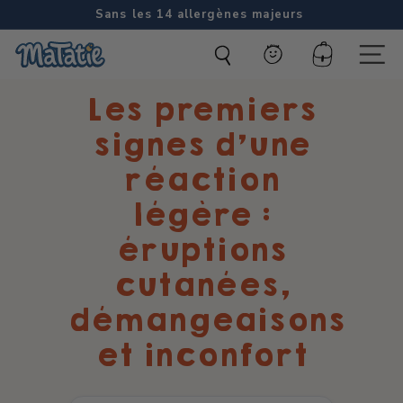
Passer
Sans les 14 allergènes majeurs
au
Diaporama
M
contenu
Pause
Compte
Naviga
a
Les premiers
t
a
signes d’une
t
réaction
i
légère :
e
éruptions
cutanées,
démangeaisons
et inconfort