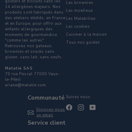
gouters et biscuits sans les
Les brownies
14 allergènes majeurs. Nos
Les moelleux
produits sont fabriqués dans
des ateliers dédiés, en France
Les Matabilles
et en Europe, pour offrir aux
Les cookies
enfants allergiques des
Cuisiner à la maison
moments de gourmandise
"comme les autres".
Tous nos guides
Retrouvez nos gateaux,
brownies et snacks sans
gluten, sans lait, sans oeufs.
Matatie SAS
70 rue Pascal 77000 Vaux-
le-Pénil
ariane@matatie.com
Communauté
Suivez nous
Facebook
Instagram
YouTube
Envoyez-nous
un email
Service client