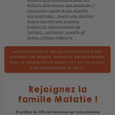
enfants allergiques aux arachides ?
L’évolution rapide d’une allergie
aux arachides : quand une réaction
légère devient une urgence
Évaluer le comportement de
l’enfant : confusion, anxiété et
autres signaux indirects
Les informations ci-dessus sont fournies à titre
informatif par Matatie, entreprise agroalimentaire.
Elles ne remplacent en aucun cas l’avis ou le suivi
d’un professionnel de santé.
Rejoignez la
famille Matatie !
Et profitez de 10% de bienvenue sur votre première