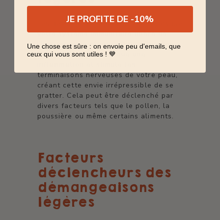
JE PROFITE DE -10%
Les démangeaisons surviennent lorsque
votre système immunitaire libère de
l'histamine en réponse à un allergène.
Une chose est sûre : on envoie peu d'emails, que
Cette libération provoque une
ceux qui vous sont utiles ! 💙
inflammation et stimule les
terminaisons nerveuses de votre peau,
créant cette envie irrépressible de se
gratter. Cela peut être déclenché par
divers facteurs tels que le pollen, la
poussière ou même certains aliments.
Facteurs
déclencheurs des
démangeaisons
légères