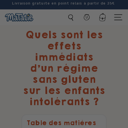
Passer
Sans les 14 allergènes majeurs
au
Diaporama
M
contenu
Pause
Compte
Naviga
a
Quels sont les
t
a
effets
t
immédiats
i
d’un régime
e
sans gluten
sur les enfants
intolérants ?
Table des matières