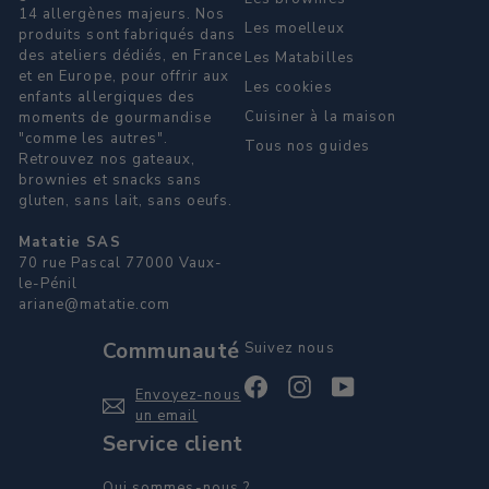
14 allergènes majeurs. Nos
Les moelleux
produits sont fabriqués dans
des ateliers dédiés, en France
Les Matabilles
et en Europe, pour offrir aux
Les cookies
enfants allergiques des
Cuisiner à la maison
moments de gourmandise
"comme les autres".
Tous nos guides
Retrouvez nos gateaux,
brownies et snacks sans
gluten, sans lait, sans oeufs.
Matatie SAS
70 rue Pascal 77000 Vaux-
le-Pénil
ariane@matatie.com
Communauté
Suivez nous
Facebook
Instagram
YouTube
Envoyez-nous
un email
Service client
Qui sommes-nous ?