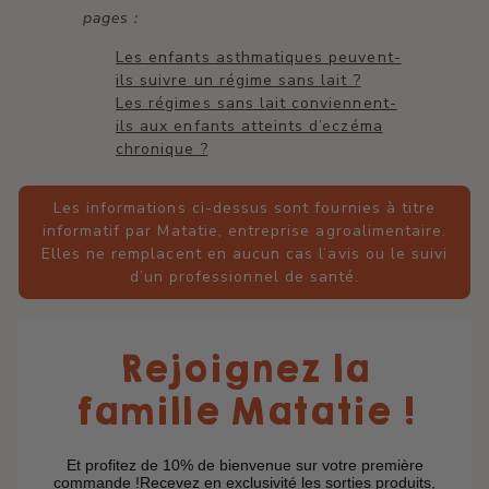
pages :
Les enfants asthmatiques peuvent-
ils suivre un régime sans lait ?
Les régimes sans lait conviennent-
ils aux enfants atteints d’eczéma
chronique ?
Les informations ci-dessus sont fournies à titre
informatif par Matatie, entreprise agroalimentaire.
Elles ne remplacent en aucun cas l’avis ou le suivi
d’un professionnel de santé.
Rejoignez la
famille Matatie !
Et profitez de 10% de bienvenue sur votre première
commande !Recevez en exclusivité les sorties produits,