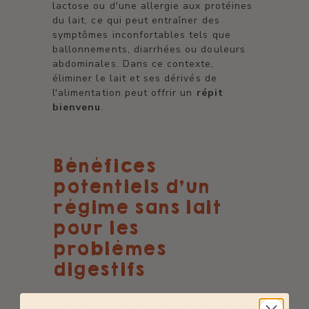
lactose ou d'une allergie aux protéines
du lait, ce qui peut entraîner des
symptômes inconfortables tels que
ballonnements, diarrhées ou douleurs
abdominales. Dans ce contexte,
éliminer le lait et ses dérivés de
l'alimentation peut offrir un
répit
bienvenu
.
Bénéfices
potentiels d'un
régime sans lait
pour les
problèmes
digestifs
Adopter un régime sans lait peut aider