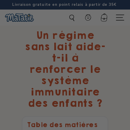
Passer
Livraison gratuite en point relais à partir de 35€
au
Diaporama
M
contenu
Pause
Compte
Naviga
a
Un régime
t
a
sans lait aide-
t
t-il à
i
renforcer le
e
système
immunitaire
des enfants ?
Table des matières