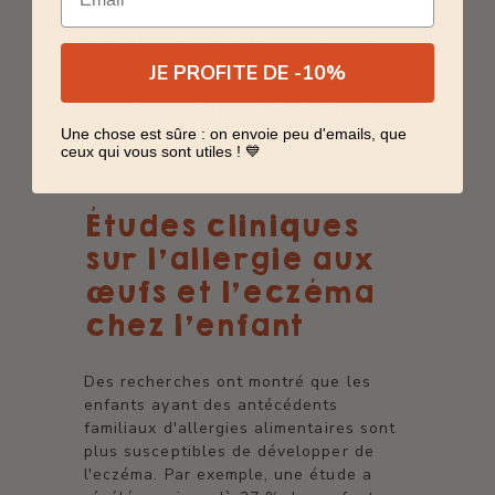
comme l'anaphylaxie, mais aussi
exacerber des conditions cutanées
préexistantes telles que l'eczéma. En
JE PROFITE DE -10%
somme, c'est un peu comme si le corps
sonnait une alarme générale face à un
intrus imaginaire.
Une chose est sûre : on envoie peu d'emails, que
ceux qui vous sont utiles ! 💙
Études cliniques
sur l'allergie aux
œufs et l'eczéma
chez l'enfant
Des recherches ont montré que les
enfants ayant des antécédents
familiaux d'allergies alimentaires sont
plus susceptibles de développer de
l'eczéma. Par exemple, une étude a