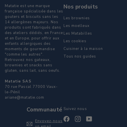
Nos produits
Matatie est une marque
française spécialisée dans les
gouters et biscuits sans les
Les brownies
14 allergènes majeurs. Nos
Les moelleux
produits sont fabriqués dans
des ateliers dédiés, en France
Les Matabilles
et en Europe, pour offrir aux
Les cookies
enfants allergiques des
Cuisiner à la maison
moments de gourmandise
"comme les autres".
Tous nos guides
Retrouvez nos gateaux,
brownies et snacks sans
gluten, sans lait, sans oeufs.
Matatie SAS
70 rue Pascal 77000 Vaux-
le-Pénil
ariane@matatie.com
Communauté
Suivez nous
Facebook
Instagram
YouTube
Envoyez-nous
un email