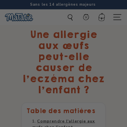
Passer
Sans les 14 allergènes majeurs
au
Diaporama
M
contenu
Pause
Compte
Naviga
a
Une allergie
t
a
aux œufs
t
peut-elle
i
causer de
e
l’eczéma chez
l’enfant ?
Table des matières
Comprendre l'allergie aux