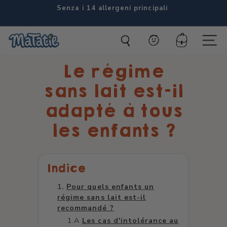
Vai
Consegna gratuita presso un punto di ritiro a partire
al
da 35 €
Diaporama
contenuto
Pausa
M
Conto
Navig
a
Le régime
t
a
sans lait est-il
t
adapté à tous
i
les enfants ?
e
Indice
Pour quels enfants un
régime sans lait est-il
recommandé ?
Les cas d'intolérance au