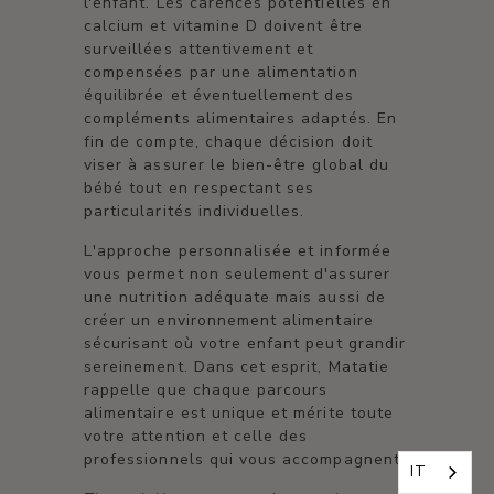
l'enfant. Les carences potentielles en
calcium et vitamine D doivent être
surveillées attentivement et
compensées par une alimentation
équilibrée et éventuellement des
compléments alimentaires adaptés. En
fin de compte, chaque décision doit
viser à assurer le bien-être global du
bébé tout en respectant ses
particularités individuelles.
L'approche personnalisée et informée
vous permet non seulement d'assurer
une nutrition adéquate mais aussi de
créer un environnement alimentaire
sécurisant où votre enfant peut grandir
sereinement. Dans cet esprit, Matatie
rappelle que chaque parcours
alimentaire est unique et mérite toute
votre attention et celle des
professionnels qui vous accompagnent.
IT