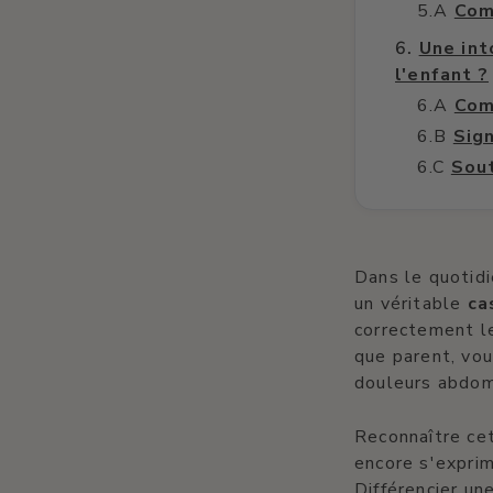
Com
Une int
l'enfant ?
Com
Sign
Sout
Dans le quotidi
un véritable
ca
correctement l
que parent, vo
douleurs abdom
Reconnaître cet
encore s'exprim
Différencier un