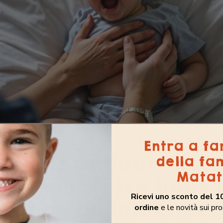
Entra a fa
ouleurs abdominale
della fa
Matat
nt-elles être liées 
Ricevi uno sconto del 1
érance au lait chez
ordine
e le novità sui pro