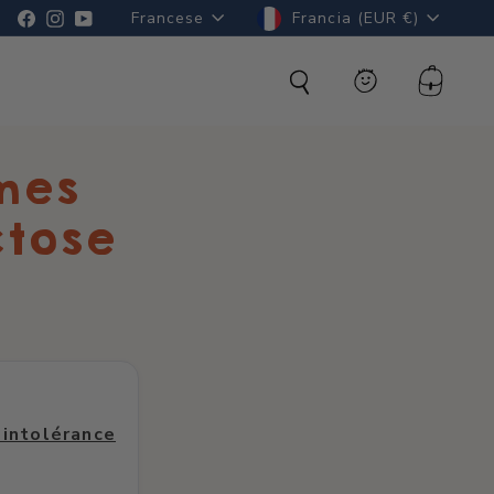
Lingua
Valuta
Facebook
Instagram
YouTube
Francese
Francia (EUR €)
Cerca
Conto
Carrell
mes
ctose
 intolérance