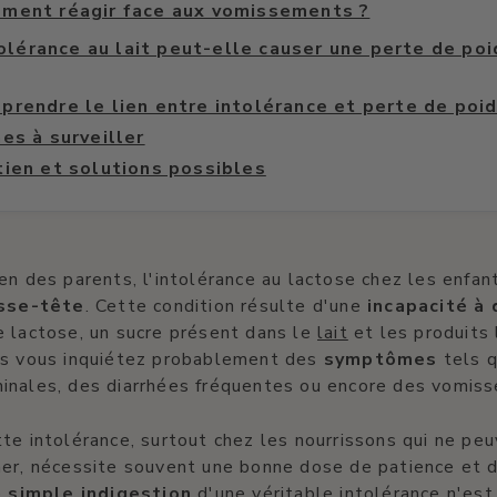
ment réagir face aux vomissements ?
olérance au lait peut-elle causer une perte de poi
prendre le lien entre intolérance et perte de poi
es à surveiller
ien et solutions possibles
en des parents, l'intolérance au lactose chez les enfan
sse-tête
. Cette condition résulte d'une
incapacité à 
e lactose, un sucre présent dans le
lait
et les produits l
us vous inquiétez probablement des
symptômes
tels 
inales, des diarrhées fréquentes ou encore des vomis
te intolérance, surtout chez les nourrissons qui ne pe
er, nécessite souvent une bonne dose de patience et d
e
simple indigestion
d'une véritable intolérance n'est