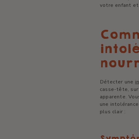
votre enfant et
Comm
intol
nourr
Détecter une
i
casse-tête, sur
apparente. Vou
une intolérance
plus clair :
Symptôm