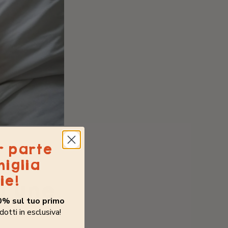
r parte
s
miglia
ie!
à une
0% sul tuo primo
dotti in esclusiva!