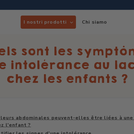
ire da 35 €
I nostri prodotti
Chi siamo
els sont les symptô
e intolérance au la
chez les enfants ?
leurs abdominales peuvent-elles être liées à une
ez l'enfant ?
tifier les signes d'une intolérance