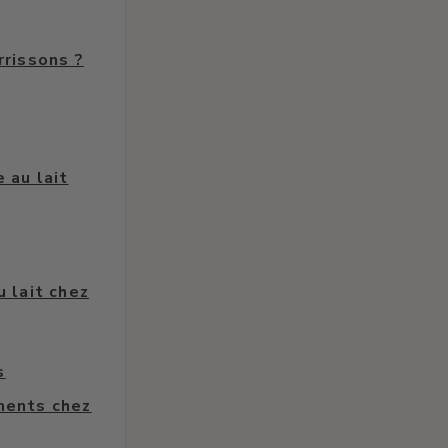
rrissons ?
 au lait
 lait chez
s
ments chez