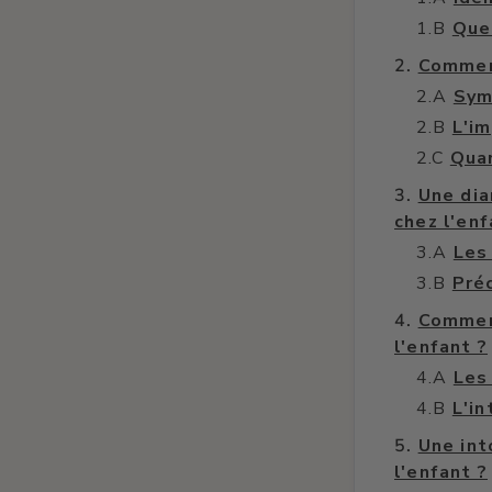
Que 
Comment
Sym
L'i
Quan
Une dia
chez l'enf
Les 
Pré
Comment
l'enfant ?
Les
L'i
Une int
l'enfant ?