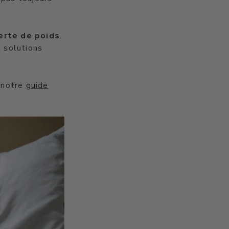
erte de poids
.
 solutions
z notre
guide