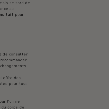
mais se tord de
rance au
ns lait
pour
z de consulter
it recommander
s changements.
i offre des
bles pour tous
our l'un ne
x du corps de