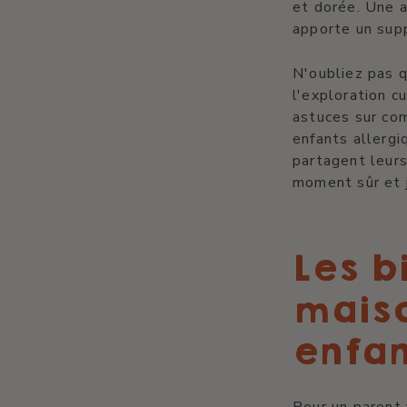
et dorée. Une a
apporte un sup
N'oubliez pas q
l'exploration c
astuces sur co
enfants allergi
partagent leurs
moment sûr et 
Les b
maiso
enfan
Pour un parent 