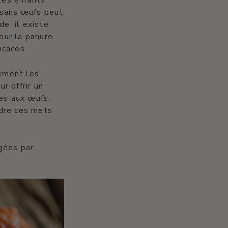
les enfants
 sans œufs peut
de, il existe
pour la panure
icaces.
ement les
r offrir un
ves aux œufs,
ndre ces mets
gées par