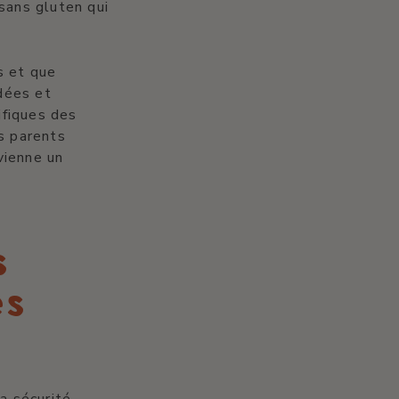
sans gluten qui
s et que
idées et
ifiques des
es parents
vienne un
s
es
a sécurité