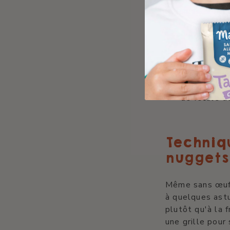
légumes. Voici 
L'huile d'o
chapelure d
La farine 
constitue u
Le lait vé
de fécule d
Techniq
nuggets 
Même sans œufs
à quelques astu
plutôt qu'à la f
une grille pour