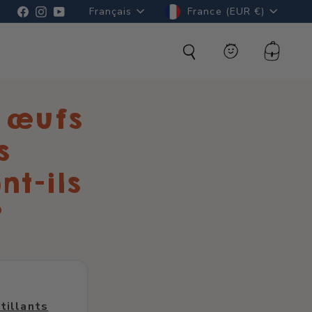
Langue
Devise
Facebook
Instagram
YouTube
Français
France (EUR €)
Rechercher
Compte
Panier
 œufs
s
nt-ils
?
tillants