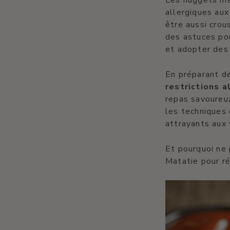
Les nuggets m
allergiques au
être aussi crou
des astuces pou
et adopter des 
En préparant d
restrictions a
repas savoureux
les techniques
attrayants aux 
Et pourquoi ne
Matatie pour r