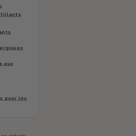
s
tillants
ants
lergiques
e aux
s pour les