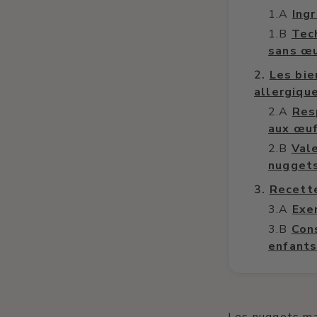
Ing
Tec
sans œ
Les bie
allergiqu
Res
aux œu
Val
nuggets
Recette
Exe
Con
enfant