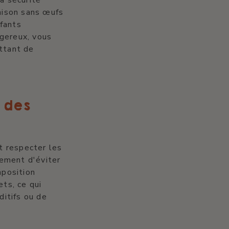
maison sans œufs
nfants
ngereux, vous
ettant de
 des
t respecter les
lement d'éviter
mposition
ts, ce qui
ditifs ou de