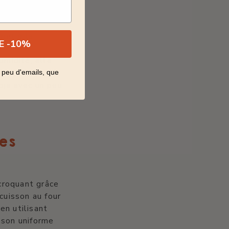
met à la
DE -10%
umidité, elle
 peu d'emails, que
oja avec un peu
es
croquant grâce
cuisson au four
 en utilisant
sson uniforme