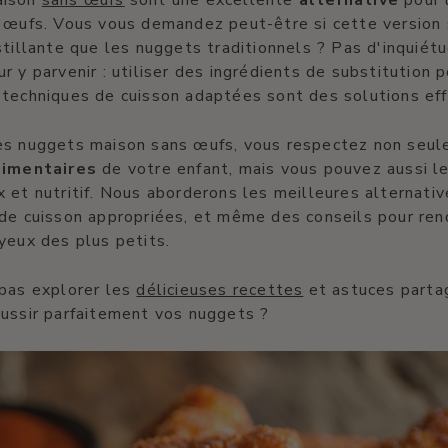
aison
sans œufs
sont une excellente
alternative
pour 
x œufs. Vous vous demandez peut-être si cette version
stillante que les nuggets traditionnels ? Pas d'inquiétu
r y parvenir : utiliser des ingrédients de substitution 
techniques de cuisson adaptées sont des solutions eff
es nuggets maison sans œufs, vous respectez non seul
limentaires
de votre enfant, mais vous pouvez aussi leu
 et nutritif. Nous aborderons les meilleures alternati
 de cuisson appropriées, et même des conseils pour re
yeux des plus petits.
 pas explorer les
délicieuses recettes
et astuces parta
éussir parfaitement vos nuggets ?