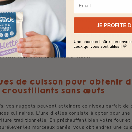
Email
quelques suggestions :
live
: utilisée par certains chefs comme Samar, elle per
JE PROFITE 
e coller tout en ajoutant une touche méditerranéenne.
de pois chiches
: connue pour sa capacité à absorber l'h
ne excellente base avant d'ajouter la chapelure.
Une chose est sûre : on envoie
ceux qui vous sont utiles ! 💙
gétal épaissi
: en mélangeant du lait d'amande ou de s
e maïs, vous obtenez un liant efficace.
ues de cuisson pour obtenir d
croustillants sans œufs
, vos nuggets peuvent atteindre ce niveau parfait de 
ces culinaires. L'une d'elles consiste à opter pour une 
riture traditionnelle. En préchauffant bien votre four et
 surélever les morceaux panés, vous obtiendrez une cui